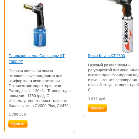
Паяльная лампа Campingaz VT
Резак Kovea KT-2603
2000 PZ
Газовый резак с мульти-
регулировкой пламени. Име
Газовая паяльная лампа
пьезоподжиг, блокировка по
оснащена пьезоподжигом для
и очень тонкая регулировка
комфортного использования.
газовой струи, температуро
Техничекские характеристики: -
С.
Расход газа - 120 г/ч - Температура
пламени - 1750 град. С -
1 670
руб
Используемое топливо - газовые
баллоны типа CV300 Plus, CV470
1 780
руб