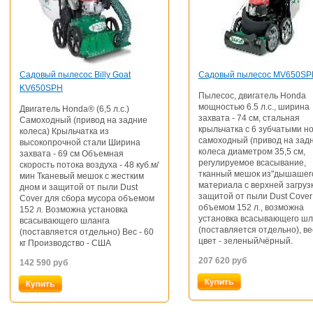
Садовый пылесос Billy Goat
Садовый пылесос MV650SP
KV650SPH
Пылесос, двигатель Honda
мощностью 6.5 л.с., ширина
Двигатель Honda® (6,5 л.с.)
захвата - 74 см, стальная
Самоходный (привод на задние
крыльчатка с 6 зубчатыми н
колеса) Крыльчатка из
самоходный (привод на зад
высокопрочной стали Ширина
колеса диаметром 35,5 см,
захвата - 69 см Объемная
регулируемое всасывание,
скорость потока воздуха - 48 куб.м/
тканный мешок из"дышашег
мин Тканевый мешок с жестким
материала с верхней загруз
дном и защитой от пыли Dust
защитой от пыли Dust Cover
Cover для сбора мусора объемом
объемом 152 л., возможна
152 л. Возможна установка
установка всасывающего шл
всасывающего шланга
(поставляется отдельно), вес
(поставляется отдельно) Вес - 60
цвет - зеленый/чёрный.
кг Производство - США
207 620
руб
142 590
руб