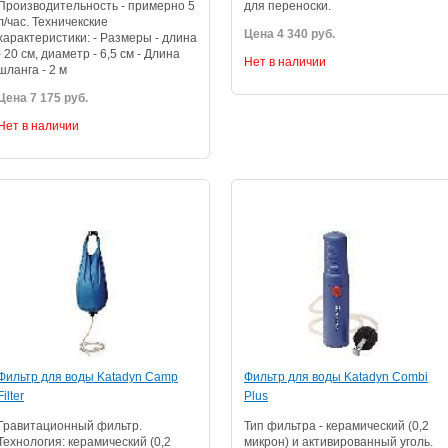
Производительность - примерно 5
для переноски.
л/час. Техничекские
Цена 4 340 руб.
характеристики: - Размеры - длина
- 20 см, диаметр - 6,5 см - Длина
Нет в наличии
шланга - 2 м
Цена 7 175 руб.
Нет в наличии
Фильтр для воды Katadyn Camp
Фильтр для воды Katadyn Combi
Filter
Plus
Гравитационный фильтр.
Тип фильтра - керамический (0,2
Технология: керамический (0,2
микрон) и активированный уголь.