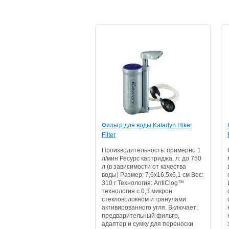
Фильтр для воды Katadyn Hiker
Filter
Производительность: примерно 1
л/мин Ресурс картриджа, л: до 750
л (в зависимости от качества
воды) Размер: 7,6x16,5x6,1 см Вес:
310 г Технология: AntiClog™
технология с 0,3 микрон
стекловолокном и гранулами
активированного угля. Включает:
предварительный фильтр,
адаптер и сумку для переноски