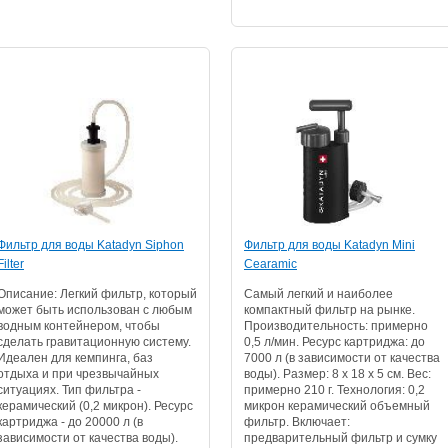
Фильтр для воды Katadyn Siphon
Фильтр для воды Katadyn Mini
Filter
Cearamic
Описание: Легкий фильтр, который
Самый легкий и наиболее
может быть использован с любым
компактный фильтр на рынке.
водным контейнером, чтобы
Производительность: примерно
сделать гравитационную систему.
0,5 л/мин. Ресурс картриджа: до
Идеален для кемпинга, баз
7000 л (в зависимости от качества
отдыха и при чрезвычайных
воды). Размер: 8 х 18 x 5 см. Вес:
ситуациях. Тип фильтра -
примерно 210 г. Технология: 0,2
керамический (0,2 микрон). Ресурс
микрон керамический объемный
картриджа - до 20000 л (в
фильтр. Включает:
зависимости от качества воды).
предварительный фильтр и сумку