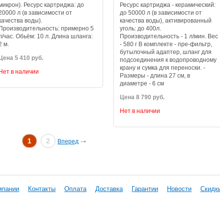
микрон). Ресурс картриджа: до
Ресурс картриджа - керамический:
20000 л (в зависимости от
до 50000 л (в зависимости от
качества воды).
качества воды), активированный
Производительность: примерно 5
уголь: до 400л.
л/час. Обьём: 10 л. Длина шланга:
Производительность - 1 л/мин. Вес
2 м.
- 580 г В комплекте - пре-фильтр,
бутылочный адаптер, шланг для
Цена 5 410 руб.
подсоединения к водопроводному
крану и сумка для переноски. -
Нет в наличии
Размеры - длина 27 см, в
диаметре - 6 см
Цена 8 790 руб.
Нет в наличии
1
2
Вперед
мпании
Контакты
Оплата
Доставка
Гарантии
Новости
Скидк