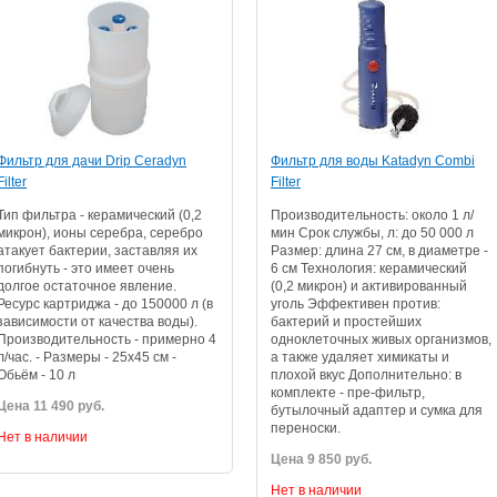
Фильтр для дачи Drip Ceradyn
Фильтр для воды Katadyn Combi
Filter
Filter
Тип фильтра - керамический (0,2
Производительность: около 1 л/
микрон), ионы серебра, серебро
мин Срок службы, л: до 50 000 л
атакует бактерии, заставляя их
Размер: длина 27 см, в диаметре -
погибнуть - это имеет очень
6 см Технология: керамический
долгое остаточное явление.
(0,2 микрон) и активированный
Ресурс картриджа - до 150000 л (в
уголь Эффективен против:
зависимости от качества воды).
бактерий и простейших
Производительность - примерно 4
одноклеточных живых организмов,
л/час. - Размеры - 25x45 см -
а также удаляет химикаты и
Обьём - 10 л
плохой вкус Дополнительно: в
комплекте - пре-фильтр,
Цена 11 490 руб.
бутылочный адаптер и сумка для
переноски.
Нет в наличии
Цена 9 850 руб.
Нет в наличии