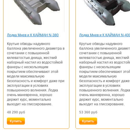
Лодка Мнев и К КАЙМАН N-380
Лодка Мнев и К КАЙМАН N-40
Крутые обводы надувного
Крутые обводы надувного
баллона увеличенного диаметра в
баллона увеличенного диамет
сочетании с повышенной
сочетании с повышенной
килеватостью днища, жесткий
килеватостью днища, жесткий
наборный настил из водостойкой
наборный настил из водостой
фанеры с нескользящим
фанеры с нескользящим
покрытием обеспечивают этой
покрытием обеспечивают это
модели максимальную
модели максимальную
безопасность и комфорт даже при
безопасность и комфорт даже
эксплуатации в условиях
эксплуатации в условиях
повышенного волнения. Лодка
повышенного волнения. Лодк
очень маневренна, хорошо
очень маневренна, хорошо
держит курс, моментально
держит курс, моментально
выходит на глиссирование.
выходит на глиссирование.
48 290
руб
53 360
руб