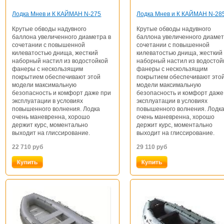
Лодка Мнев и К КАЙМАН N-275
Лодка Мнев и К КАЙМАН N-28
Крутые обводы надувного
Крутые обводы надувного
баллона увеличенного диаметра в
баллона увеличенного диамет
сочетании с повышенной
сочетании с повышенной
килеватостью днища, жесткий
килеватостью днища, жесткий
наборный настил из водостойкой
наборный настил из водостой
фанеры с нескользящим
фанеры с нескользящим
покрытием обеспечивают этой
покрытием обеспечивают это
модели максимальную
модели максимальную
безопасность и комфорт даже при
безопасность и комфорт даже
эксплуатации в условиях
эксплуатации в условиях
повышенного волнения. Лодка
повышенного волнения. Лодк
очень маневренна, хорошо
очень маневренна, хорошо
держит курс, моментально
держит курс, моментально
выходит на глиссирование.
выходит на глиссирование.
22 710
руб
29 110
руб