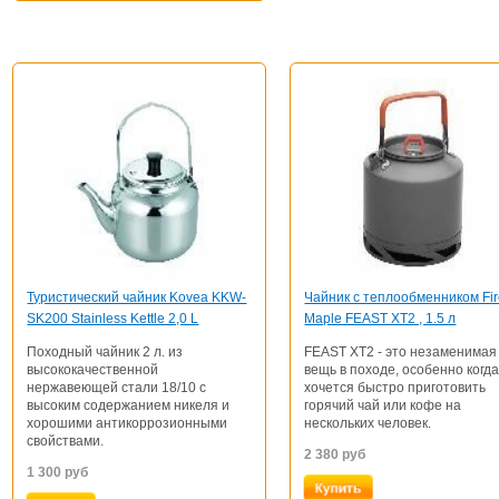
Туристический чайник Kovea KKW-
Чайник с теплообменником Fi
SK200 Stainless Kettle 2,0 L
Maple FEAST XT2 , 1.5 л
Походный чайник 2 л. из
FEAST ХТ2 - это незаменимая
высококачественной
вещь в походе, особенно когд
нержавеющей стали 18/10 с
хочется быстро приготовить
высоким содержанием никеля и
горячий чай или кофе на
хорошими антикоррозионными
нескольких человек.
свойствами.
2 380
руб
1 300
руб