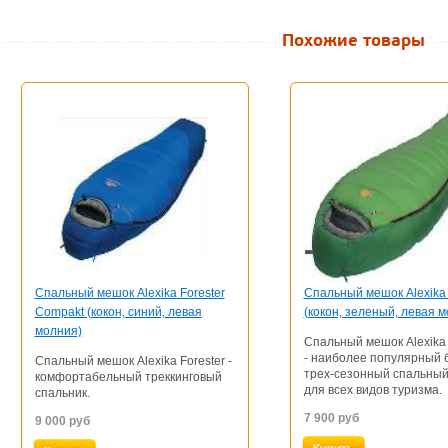
Похожие товары
Спальный мешок Alexika Forester
Спaльный мeшoк Alexika
Compakt (кокон, синий, левая
(кокон, зеленый, левая 
молния)
Спaльный мeшoк Alexika
- наиболее популярный 
Спальный мешок Alexika Forester -
трех-сезонный спальны
комфортабельный треккинговый
для всех видов туризма.
спальник.
7 900
руб
9 000
руб