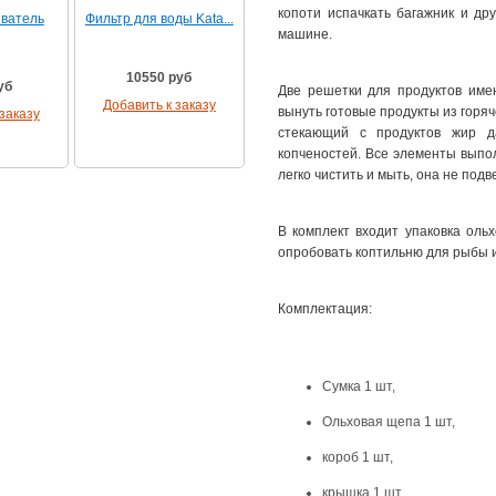
копоти испачкать багажник и др
ватель
Фильтр для воды Kata...
машине.
10550 руб
уб
Две решетки для продуктов имею
Добавить к заказу
вынуть готовые продукты из горяч
заказу
стекающий с продуктов жир 
копченостей. Все элементы выпо
легко чистить и мыть, она не подв
В комплект входит упаковка оль
опробовать коптильню для рыбы и
Комплектация:
Сумка 1 шт,
Ольховая щепа 1 шт,
короб 1 шт,
крышка 1 шт,