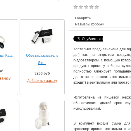
Габариты:
Размеры коробки:
Коптильня предназначена для гор
др.) как на открытом воздух
ы Kata...
Обеззараживатель
гидрозатвором, с помощью котор
Ste...
продукты прямо у себя на кухне
уб
полностью блокирует попадан
3200 руб
достаточно поставить коптильню н
заказу
Добавить к заказу
входит) в вентиляцию или просто в
Изготовлена из пищевой нер
обеспечивает долгий срок сл
использовании).
В комплект входит сумка для
транспортировке коптильни в а