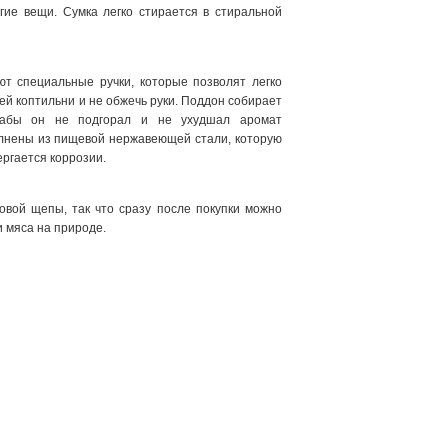
угие вещи. Сумка легко стирается в стиральной
т специальные ручки, которые позволят легко
ей коптильни и не обжечь руки. Поддон собирает
дабы он не подгорал и не ухудшал аромат
лнены из пищевой нержавеющей стали, которую
ергается коррозии.
ховой щепы, так что сразу после покупки можно
 мяса на природе.