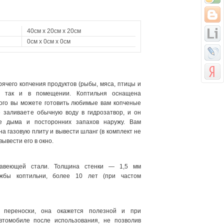
40см x 20см x 20см
0см x 0см x 0см
ячего копчения продуктов (рыбы, мяса, птицы и
е, так и в помещении. Коптильня оснащена
ого вы можете готовить любимые вам копченые
 заливаете обычную воду в гидрозатвор, и он
ие дыма и посторонних запахов наружу. Вам
а газовую плиту и вывести шланг (в комплект не
ывести его в окно.
жавеющей стали. Толщина стенки — 1,5 мм
ужбы коптильни, более 10 лет (при частом
 переноски, она окажется полезной и при
втомобиле после использования, не позволив