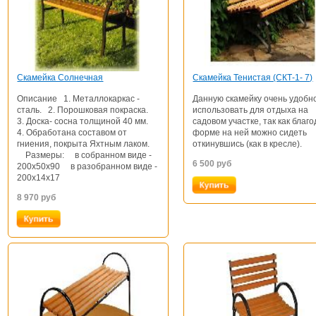
Скамейка Солнечная
Скамейка Тенистая (СКТ-1- 7)
Описание 1. Металлокаркас -
Данную скамейку очень удобн
сталь. 2. Порошковая покраска.
использовать для отдыха на
3. Доска- сосна толщиной 40 мм.
садовом участке, так как благ
4. Обработана составом от
форме на ней можно сидеть
гниения, покрыта Яхтным лаком.
откинувшись (как в кресле).
Размеры: в собранном виде -
6 500
руб
200х50х90 в разобранном виде -
200х14х17
8 970
руб