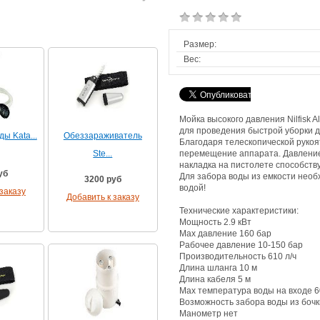
Размер:
Вес:
Мойка высокого давления Nilfisk 
для проведения быстрой уборки д
ы Kata...
Обеззараживатель
Благодаря телескопической рукоя
Ste...
перемещение аппарата. Давление 
накладка на пистолете способст
уб
Для забора воды из емкости нео
3200 руб
водой!
заказу
Добавить к заказу
Технические характеристики:
Мощность 2.9 кВт
Max давление 160 бар
Рабочее давление 10-150 бар
Производительность 610 л/ч
Длина шланга 10 м
Длина кабеля 5 м
Max температура воды на входе 6
Возможность забора воды из бочк
Манометр нет