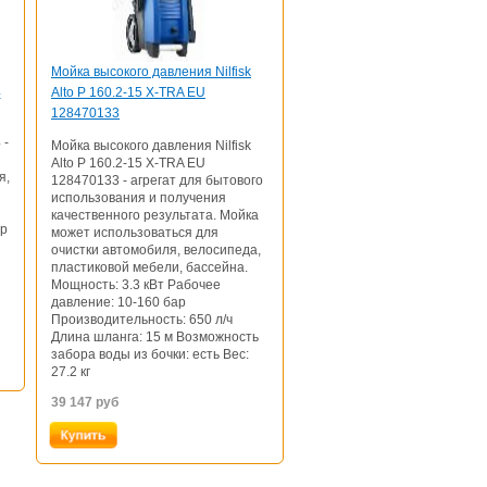
Мойка высокого давления Nilfisk
4
Alto P 160.2-15 X-TRA EU
128470133
 -
Мойка высокого давления Nilfisk
Alto P 160.2-15 X-TRA EU
я,
128470133 - агрегат для бытового
использования и получения
качественного результата. Мойка
ар
может использоваться для
очистки автомобиля, велосипеда,
пластиковой мебели, бассейна.
Мощность: 3.3 кВт Рабочее
давление: 10-160 бар
Производительность: 650 л/ч
Длина шланга: 15 м Возможность
забора воды из бочки: есть Вес:
27.2 кг
39 147
руб