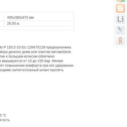
495х380х975 мм
26.00 кг.
Alto P 150.2-10 EU 128470129 предназначена
вора дачного дома или очистки автомобиля.
тке и большим колесам облегчено
варьируется от 10 до 150 бар. Мягкая
вует повышению комфорта при его удержании.
бходимо нагнетательный шланг пролить
0 °С
и есть