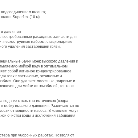
м подсоединением шланга;
ланг Superflex (10 м).
го давления
е востребованные расходные запчасти для
и, пескоструйные наборы, стационарные
ного удаления застаревшей грязи,
пециальные бачки моек высокого давления и
спыляемую мойкой воду в оптимальном
яет собой активное концентрированное
для всех пластиковых, резиновых и
обиля. Оно удаляет масляные, жировые и
азначен для мойки автомобилей, тентов и
 воды из открытых источников (ведра,
ее в мойку высокого давления. Различаются по
ости от мощности насоса. В комплект могут
кой очистки воды и исключения забивания
стера при уборочных работах. Позволяют