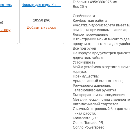
Габариты 495х380х975 мм
ватель
Фильтр для воды Kata...
Вес 26 кг
Особенности:
10550 руб
Комфортная работа
уб
Рукоятка гидропистолета имеет м
Добавить к заказу
заказу
комфорта при использовании агре
Легкое перемещение
В конструкции мойки высокого давл
предусмотрены колеса для удобн
Все под рукой
На корпусе предусмотрен фиксато
держатель кабеля.
Устойчивость
Мойка устойчива в вертикальном 
корпусе.
Преимущества:
Армированный сталью шланг;
Регулировка давления;
Телескопическая рукоятка;
Быстроразъемные соединения;
Металлическая помпа с медной го
Автоматический старт/стоп;
Съемный встроенный бак для чис
Тихая работа.
Комплектация:
Сопло Tornado PR;
Сопло Powerspeed;