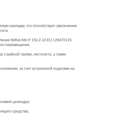
ягкую накладку, что способствует увеличению
гата.
ения Nilfisk Alto P 150.2-10 EU 128470129
ого перемещения.
р струйной трубки, пистолета, а также
положении, за счет встроенной подножки на
ловкой цилиндра;
тящего средства;