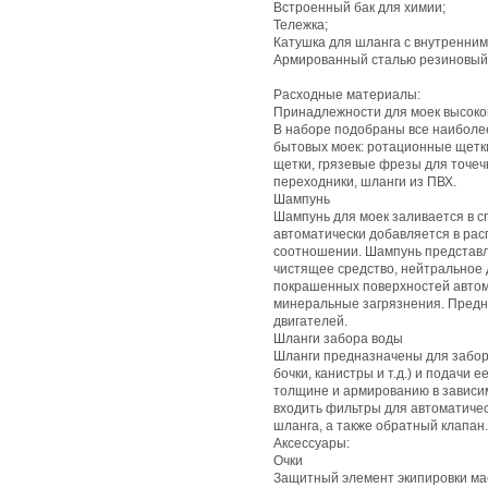
Встроенный бак для химии;
Тележка;
Катушка для шланга с внутренни
Армированный сталью резиновый ш
Расходные материалы:
Принадлежности для моек высоко
В наборе подобраны все наиболе
бытовых моек: ротационные щетк
щетки, грязевые фрезы для точеч
переходники, шланги из ПВХ.
Шампунь
Шампунь для моек заливается в с
автоматически добавляется в ра
соотношении. Шампунь представл
чистящее средство, нейтральное 
покрашенных поверхностей автом
минеральные загрязнения. Предн
двигателей.
Шланги забора воды
Шланги предназначены для забора
бочки, канистры и т.д.) и подачи 
толщине и армированию в зависим
входить фильтры для автоматичес
шланга, а также обратный клапан.
Аксессуары:
Очки
Защитный элемент экипировки ма