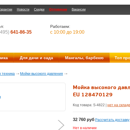
Гарантии
Новости
Скидки
Оптовикам
Вакансии
л:
Работаем:
(495)
641-86-35
с 10:00 до 19:00
ника
Для дачи и сада
Мангалы, барбекю
Топ пр
 техника
Мойки высокого давления
Мойка высокого давле
EU 128470129
Код товара: S-
4822
|
нет на склад
32 760
руб
Рассчитать доставку
Нет в наличии