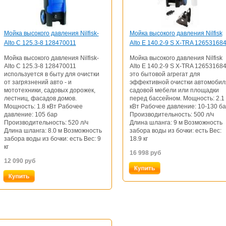
Мойка высокого давления Nilfisk-
Мойка высокого давления Nilfisk
Alto C 125.3-8 128470011
Alto E 140.2-9 S X-TRA 12653168
Мойка высокого давления Nilfisk-
Мойка высокого давления Nilfisk
Alto C 125.3-8 128470011
Alto E 140.2-9 S X-TRA 126531684
используется в быту для очистки
это бытовой агрегат для
от загрязнений авто - и
эффективной очистки автомобил
мототехники, садовых дорожек,
садовой мебели или площадки
лестниц, фасадов домов.
перед бассейном. Мощность: 2.1
Мощность: 1.8 кВт Рабочее
кВт Рабочее давление: 10-130 б
давление: 105 бар
Производительность: 500 л/ч
Производительность: 520 л/ч
Длина шланга: 9 м Возможность
Длина шланга: 8.0 м Возможность
забора воды из бочки: есть Вес:
забора воды из бочки: есть Вес: 9
18.9 кг
кг
16 998
руб
12 090
руб