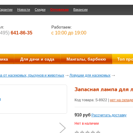
Гарантии
Новости
Скидки
Оптовикам
Вакансии
л:
Работаем:
(495)
641-86-35
с 10:00 до 19:00
ника
Для дачи и сада
Мангалы, барбекю
Топ пр
а от насекомых, грызунов и животных
Ловушки для насекомых
Запасная лампа для 
Код товара: S-
8922
|
нет на склад
910
руб
Рассчитать доставку
Нет в наличии