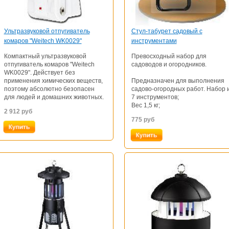
Ультразвуковой отпугиватель
Стул-табурет садовый с
комаров "Weitech WK0029"
инструментами
Компактный ультразвуковой
Превосходный набор для
отпугиватель комаров "Weitech
садоводов и огородников.
WK0029". Действует без
применения химических веществ,
Предназначен для выполнения
поэтому абсолютно безопасен
садово-огородных работ. Набор 
для людей и домашних животных.
7 инструментов;
Вес 1,5 кг;
2 912
руб
775
руб