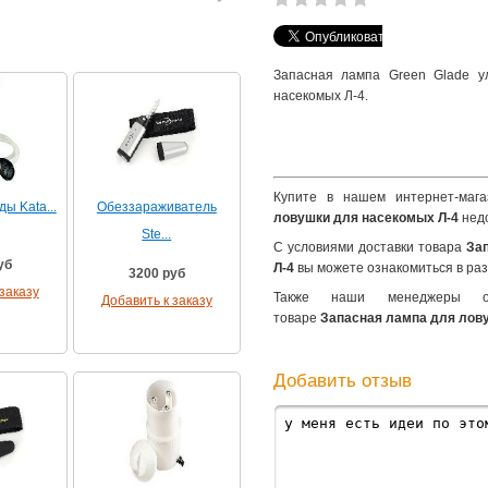
Запасная лампа Green Glade у
насекомых Л-4.
Купите в нашем интернет-мага
ы Kata...
Обеззараживатель
ловушки для насекомых Л-4
недо
Ste...
С условиями доставки товара
За
уб
Л-4
вы можете ознакомиться в ра
3200 руб
заказу
Также наши менеджеры 
Добавить к заказу
товаре
Запасная лампа для лов
Добавить отзыв