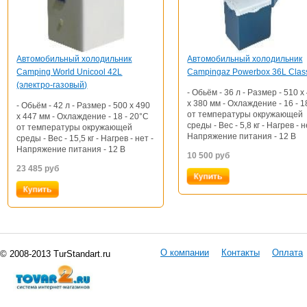
Автомобильный холодильник
Автомобильный холодильник
Camping World Unicool 42L
Campingaz Powerbox 36L Clas
(электро-газовый)
- Обьём - 36 л - Размер - 510 х
х 380 мм - Охлаждение - 16 - 
- Обьём - 42 л - Размер - 500 x 490
от температуры окружающей
x 447 мм - Охлаждение - 18 - 20°C
среды - Вес - 5,8 кг - Нагрев - н
от температуры окружающей
Напряжение питания - 12 В
среды - Вес - 15,5 кг - Нагрев - нет -
Напряжение питания - 12 В
10 500
руб
23 485
руб
О компании
Контакты
Оплата
© 2008-2013 TurStandart.ru