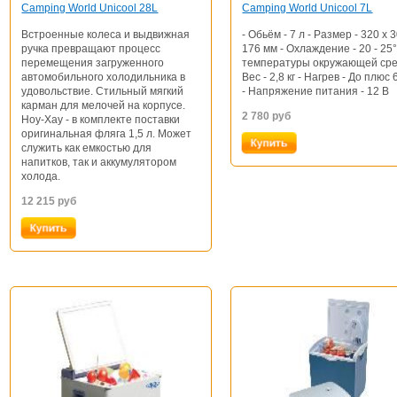
Camping World Unicool 28L
Camping World Unicool 7L
Встроенные колеса и выдвижная
- Обьём - 7 л - Размер - 320 x 
ручка превращают процесс
176 мм - Охлаждение - 20 - 25
перемещения загруженного
температуры окружающей сре
автомобильного холодильника в
Вес - 2,8 кг - Нагрев - До плюс
удовольствие. Стильный мягкий
- Напряжение питания - 12 В
карман для мелочей на корпусе.
2 780
руб
Ноу-Хау - в комплекте поставки
оригинальная фляга 1,5 л. Может
служить как емкостью для
напитков, так и аккумулятором
холода.
12 215
руб