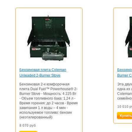
Бензиновая плита Coleman
Бензино
Unleaded 2-Burner Stove
Burner C
Бензиновая 2-х комфорочная
Эта дву
плита Dual Fuel™ Powerhouse® 2-
одна из
Burner Stove - Мощность: 4 225 Вт
Coleman
- Объем топливного бака: 1,24 л -
семейно
Время горения: до 2 часов - Время
10 010
р
закипания 1 л воды – 4 мин -
используемое топливо: бензин
(неэтилированный)
8 070
руб