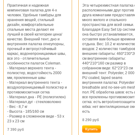
Практичная и надежная
Эта четырехместная палатка 
кемпинговая палатка для 4-х
расположенными друг против
человек. Удобные тамбуры для
друга комнатами предоставля
хранения вещей, стильный
много жилого и спального
дизайн, комфортабельные
пространства для всей семьи.
спальные места делают ее
Благодаря Easy Set Up систем
лучшей в своей категории цена/
она быстро устанавливается,
качество. Внешний тент, дно и
оставляя вам больше времени
внутренняя палатка огнеупорны,
отдыха. Вес: 10.2 кг количеств
прочный и ветроустойчивый
входов: 2 количество тамбуров
каркас, водонепроницаемые швы,
внешние габариты: 460*230*2
все это - отличительные
см внутренние габариты:
особенности палаток Coleman.
440*210*160 см размер в
- Материал верхнего тента -
собранном виде: 62*23*23 см
полиэстер, водостойкость 2000
внешний тент: Polyester, 2 00
мм, проклеенные швы
PU coated, taped seams
- Материал внутреннего тента -
внутренняя палатка: Polyester
воздухопроницаемый полиэстер и
breathable and no-see-um mes
противомоскитная сетка
пол: PE обработка швов: есть
- Материал дна - PE (полиэтилен)
все проклеены противомоски
- Материал дуг - стекловолокно
сетка: есть ветро/снегозащит
- Вес - 8,7 кг
юбка: нет вентиляционные ок
- Высота - 185/160 см
есть
- Размер в сложенном виде - 53 х
8 290
руб
23 х 23 см
7 390
руб