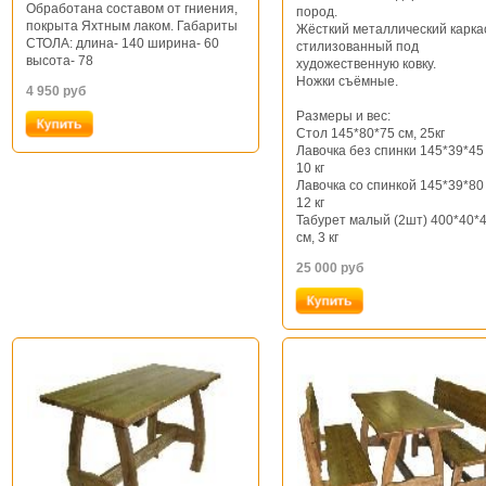
Обработана составом от гниения,
пород.
покрыта Яхтным лаком. Габариты
Жёсткий металлический карка
СТОЛА: длина- 140 ширина- 60
стилизованный под
высота- 78
художественную ковку.
Ножки съёмные.
4 950
руб
Размеры и вес:
Стол 145*80*75 см, 25кг
Лавочка без спинки 145*39*45
10 кг
Лавочка со спинкой 145*39*80
12 кг
Табурет малый (2шт) 400*40*
см, 3 кг
25 000
руб