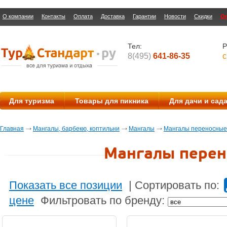
О компании
Контакты
Оплата
Доставка
Гарантии
Новости
Скидки
О
Тел:
Р
8(495)
641-86-35
с
Для туризма
Товары для пикника
Для дачи и сад
Главная
Мангалы, барбекю, коптильни
Мангалы
Мангалы переносные
Мангалы пере
Показать все позиции
|
Сортировать по:
цене
Фильтровать по бренду: