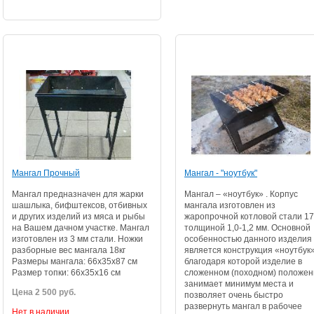
Мангал Прочный
Мангал - "ноутбук"
Мангал предназначен для жарки
Мангал – «ноутбук» . Корпус
шашлыка, бифштексов, отбивных
мангала изготовлен из
и других изделий из мяса и рыбы
жаропрочной котловой стали 1
на Вашем дачном участке. Мангал
толщиной 1,0-1,2 мм. Основной
изготовлен из 3 мм стали. Ножки
особенностью данного изделия
разборные вес мангала 18кг
является конструкция «ноутбук»
Размеры мангала: 66х35х87 см
благодаря которой изделие в
Размер топки: 66х35х16 см
сложенном (походном) положен
занимает минимум места и
Цена 2 500 руб.
позволяет очень быстро
развернуть мангал в рабочее
Нет в наличии