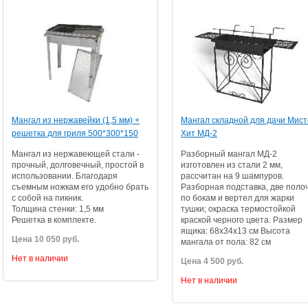
Мангал из нержавейки (1,5 мм) +
Мангал складной для дачи Мис
решетка для гриля 500*300*150
Хит МД-2
Мангал из нержавеющей стали -
Разборный мангал МД-2
прочный, долговечный, простой в
изготовлен из стали 2 мм,
использовании. Благодаря
рассчитан на 9 шампуров.
съемным ножкам его удобно брать
Разборная подставка, две поло
с собой на пикник.
по бокам и вертел для жарки
Толщина стенки: 1,5 мм
тушки; окраска термостойкой
Решетка в комплекте.
краской черного цвета. Размер
ящика: 68х34х13 см Высота
Цена 10 050 руб.
мангала от пола: 82 см
Нет в наличии
Цена 4 500 руб.
Нет в наличии