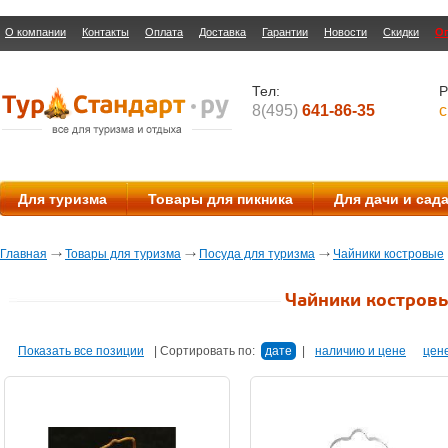
О компании
Контакты
Оплата
Доставка
Гарантии
Новости
Скидки
О
Тел:
Р
8(495)
641-86-35
с
Для туризма
Товары для пикника
Для дачи и сад
Главная
Товары для туризма
Посуда для туризма
Чайники костровые
Чайники костров
Показать все позиции
|
Сортировать по:
дате
|
наличию и цене
цен