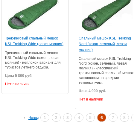
Треккинговый спальный мешок
Cпальный мешок KSL Trekking
KSL Trekking Wide (левая молния)
Nord (кокон, зеленый, левая
молния)
Треккинговый спальный мешок
KSL Trekking Wide (кокон, левая
Cпальный мешок KSL Trekking
молния) - неплохой вариант для
Nord (кокон, зеленый, левая
туристов летнего отдыха.
молния) - классический
треккиноговый спальный мешок
Цена 5 800 руб.
капюшоном на средние
температуры.
Нет в наличии
Цена 4 900 руб.
Нет в наличии
1
2
3
4
5
6
7
8
Назад