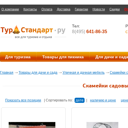
О компании
Контакты
Оплата
Доставка
Гарантии
Новости
Скидки
О
Тел:
Р
8(495)
641-86-35
с
Для туризма
Товары для пикника
Для дачи и сад
Главная
Товары для дачи и сада
Уличная и дачная мебель
Скамейки 
Скамейки садов
Показать все позиции
|
Сортировать по:
дате
|
наличию и цене
цен