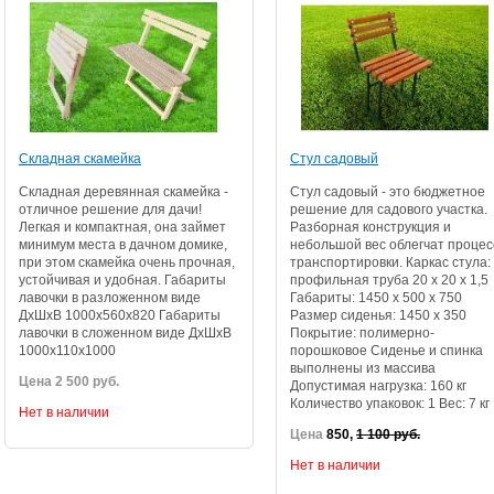
Складная скамейка
Стул садовый
Складная деревянная скамейка -
Стул садовый - это бюджетное
отличное решение для дачи!
решение для садового участка.
Легкая и компактная, она займет
Разборная конструкция и
минимум места в дачном домике,
небольшой вес облегчат процес
при этом скамейка очень прочная,
транспортировки. Каркас стула:
устойчивая и удобная. Габариты
профильная труба 20 х 20 х 1,5
лавочки в разложенном виде
Габариты: 1450 х 500 х 750
ДхШхВ 1000х560х820 Габариты
Размер сиденья: 1450 х 350
лавочки в сложенном виде ДхШхВ
Покрытие: полимерно-
1000х110х1000
порошковое Сиденье и спинка
выполнены из массива
Цена 2 500 руб.
Допустимая нагрузка: 160 кг
Количество упаковок: 1 Вес: 7 кг
Нет в наличии
Цена
850,
1 100 руб.
Нет в наличии