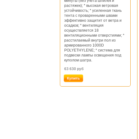
минуты (без учета шпилек и
растяжек); * высокая ветровая
устойчивость; * усиленная ткань
тента с проваренными швами
эффективно защитит от ветра и
осадков; * вентиляция
осуществляется 18
вентиляционными отверстиями; *
расстилаемый внутри пол из
армированного 1000D
POLYETHYLENE; * система для
подвески лампы освещения под
куполом шатра.
63 630
руб