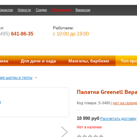
Гарантии
Новости
Скидки
Оптовикам
Вакансии
л:
Работаем:
(495)
641-86-35
с 10:00 до 19:00
ника
Для дачи и сада
Мангалы, барбекю
Топ пр
кие шатры и тенты
Палатка Greenell Вер
Код товара: S-
3480
|
нет на склад
18 990
руб
Рассчитать доставку
Нет в наличии