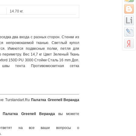
14.70 кг.
седка два входа с разных сторон. Стенки из
тся непромокаемой тканью. Светлый купол
тся. Имеются подвесные полки, петля для
 периметру. Вес 14,7 кг Цвет Зеленый Ткань
Oxford 150D PU 3000 Стойки Сталь 16 mm Доп.
е швы тента Противомоскитная сетка
не Turstandart.Ru
Палатка Greenell Веранда
ра
Палатка Greenell Веранда
вы можете
ответят на все ваши вопросы о
а
.