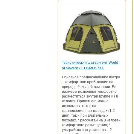
Туристический шатер-тент World
of Maverick COSMOS 500
Основное предназначение шатра
– комфортное пребывание на
природе большой компании. Его
размеры позволяют комфортно
разместиться внутри группе из 8
человек. Причем его можно
использовать как на
кратковременных выездах (1-2
дня), так и при длительных
походах. * рассчитан на 8 человек
комфортного размещения; *
ультрабыстрая установка – 2