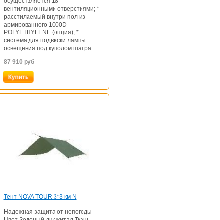
осуществляется 18
вентиляционными отверстиями; *
расстилаемый внутри пол из
армированного 1000D
POLYETHYLENE (опция); *
система для подвески лампы
освещения под куполом шатра.
87 910
руб
Тент NOVA TOUR 3*3 км N
Надежная защита от непогоды
Цвет Зеленый диджитал Ткань