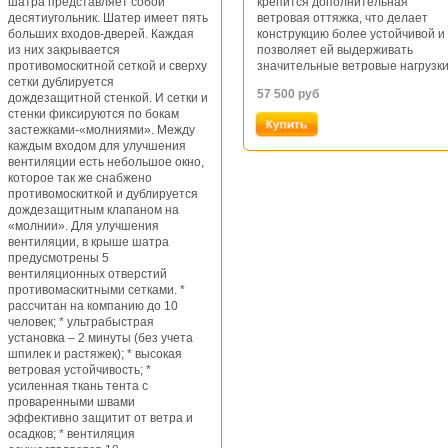
шатра представляет собой
крепится дополнительная
десятиугольник. Шатер имеет пять
ветровая оттяжка, что делает
больших входов-дверей. Каждая
конструкцию более устойчивой и
из них закрывается
позволяет ей выдерживать
противомоскитной сеткой и сверху
значительные ветровые нагрузки
сетки дублируется
57 500
руб
дождезащитной стенкой. И сетки и
стенки фиксируются по бокам
застежками-«молниями». Между
каждым входом для улучшения
вентиляции есть небольшое окно,
которое так же снабжено
противомоскиткой и дублируется
дождезащитным клапаном на
«молнии». Для улучшения
вентиляции, в крыше шатра
предусмотрены 5
вентиляционных отверстий
противомаскитными сетками. *
рассчитан на компанию до 10
человек; * ультрабыстрая
установка – 2 минуты (без учета
шпилек и растяжек); * высокая
ветровая устойчивость; *
усиленная ткань тента с
проваренными швами
эффективно защитит от ветра и
осадков; * вентиляция