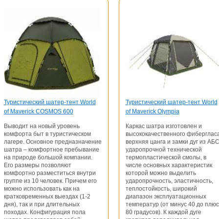
Туристический шатер-тент World
Туристический шатер-тент World
of Maverick COSMOS 600
of Maverick Olympia
Выводит на новый уровень
Каркас шатра изготовлен и
комфорта быт в туристическом
высококачественного фибергласа
лагере. Основное предназначение
верхняя цанга и замки дуг из АБС
шатра – комфортное пребывание
ударопрочной технической
на природе большой компании.
термопластической смолы, в
Его размеры позволяют
числе основных характеристик
комфортно разместиться внутри
которой можно выделить
группе из 10 человек. Причем его
ударопрочность, эластичность,
можно использовать как на
теплостойкость, широкий
кратковременных выездах (1-2
диапазон эксплуатационных
дня), так и при длительных
температур (от минус 40 до плюс
походах. Конфигурация пола
80 градусов). К каждой дуге