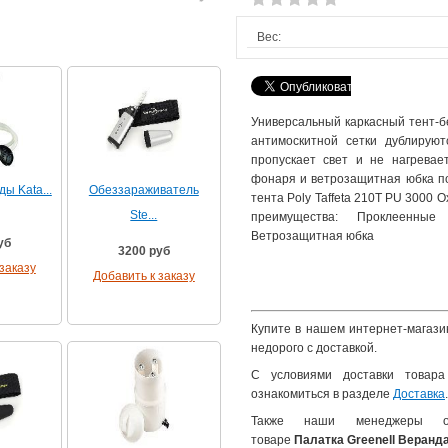
Вес:
Универсальный каркасный тент-бе
антимоскитной сетки дублирую
пропускает свет и не нагревае
фонаря и ветрозащитная юбка по
ы Kata...
Обеззараживатель
тента Poly Taffeta 210T PU 3000 
Ste...
преимущества: Проклеенны
Ветрозащитная юбка
уб
3200 руб
заказу
Добавить к заказу
Купите в нашем интернет-магази
недорого с доставкой.
С условиями доставки това
ознакомиться в разделе
Доставка
.
Также наши менеджеры 
товаре
Палатка Greenell Веранд