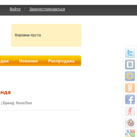
Войти
Зарегистрироваться
Корзина пуста
одаж
Новинки
Распродажа
анда
е
| Бренд:
NovaTour