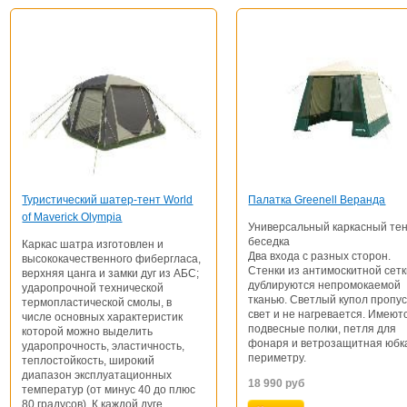
Туристический шатер-тент World
Палатка Greenell Веранда
of Maverick Olympia
Универсальный каркасный тен
беседка
Каркас шатра изготовлен и
Два входа с разных сторон.
высококачественного фибергласа,
Стенки из антимоскитной сет
верхняя цанга и замки дуг из АБС;
дублируются непромокаемой
ударопрочной технической
тканью. Светлый купол пропу
термопластической смолы, в
свет и не нагревается. Имеют
числе основных характеристик
подвесные полки, петля для
которой можно выделить
фонаря и ветрозащитная юбк
ударопрочность, эластичность,
периметру.
теплостойкость, широкий
диапазон эксплуатационных
18 990
руб
температур (от минус 40 до плюс
80 градусов). К каждой дуге